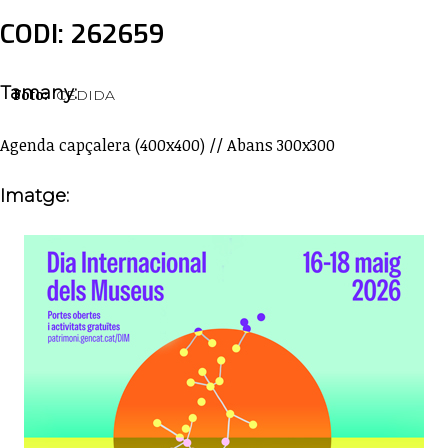
CODI: 262659
Tamany:
Foto:
CEDIDA
Agenda capçalera (400x400) // Abans 300x300
Imatge: