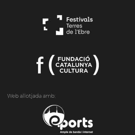
Web allotjada amb: