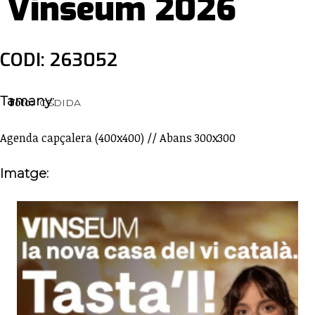
Vinseum 2026
CODI: 263052
Tamany:
Foto:
CEDIDA
Agenda capçalera (400x400) // Abans 300x300
Imatge: