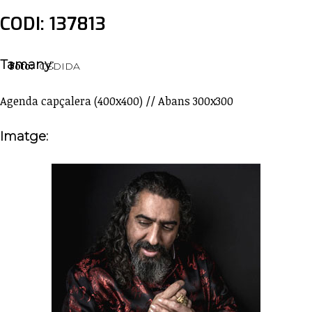
CODI: 137813
Tamany:
Foto:
CEDIDA
Agenda capçalera (400x400) // Abans 300x300
Imatge: