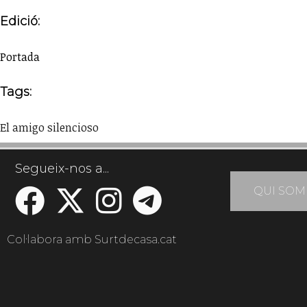
Edició:
Portada
Tags:
El amigo silencioso
Segueix-nos a...
QUI SOM
Col·labora amb Surtdecasa.cat