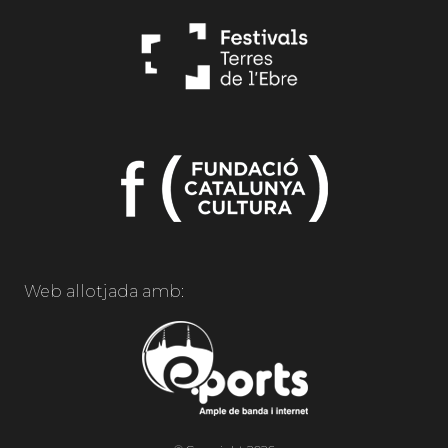
Web allotjada amb: