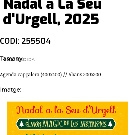
Nadal a La Seu
d'Urgell, 2025
CODI: 255504
Tamany:
Foto:
CEDIDA
Agenda capçalera (400x400) // Abans 300x300
Imatge: