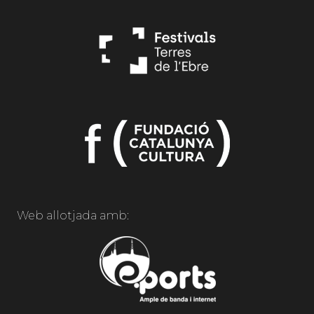
Web allotjada amb: