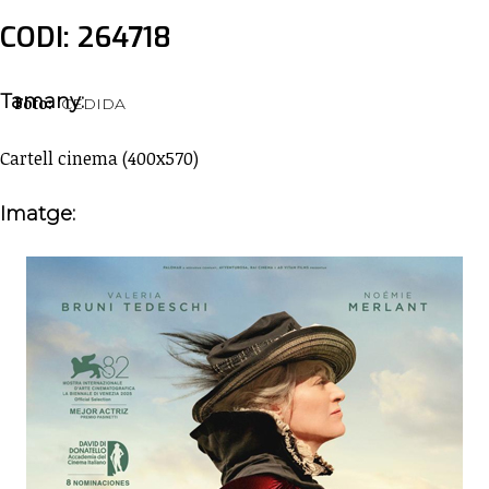
CODI: 264718
Tamany:
Foto:
CEDIDA
Cartell cinema (400x570)
Imatge: