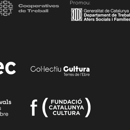
Promou: