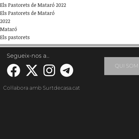
Els Pastorets de Mataró 2022
Els Pastorets de Mataró
2022
Mataró
Els pastorets
Segueix-nos a...
QUI SOM
Col·labora amb Surtdecasa.cat