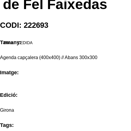
de Fel Faixedas
CODI: 222693
Tamany:
Foto:
CEDIDA
Agenda capçalera (400x400) // Abans 300x300
Imatge:
Edició:
Girona
Tags: