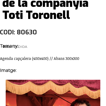
de la companyia
Toti Toronell
CODI: 80630
Tamany:
Foto:
CEDIDA
Agenda capçalera (400x400) // Abans 300x300
Imatge: