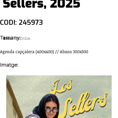
Sellers, 2025
CODI: 245973
Tamany:
Foto:
CEDIDA
Agenda capçalera (400x400) // Abans 300x300
Imatge: