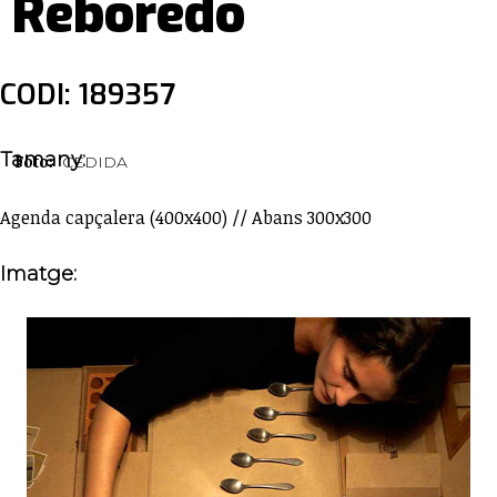
Reboredo
CODI: 189357
Tamany:
Foto:
CEDIDA
Agenda capçalera (400x400) // Abans 300x300
Imatge: