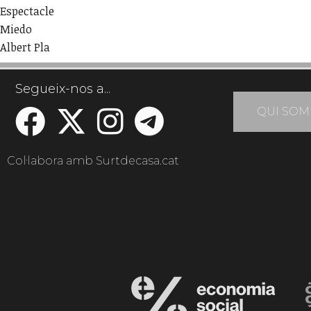
Espectacle
Miedo
Albert Pla
Segueix-nos a...
QUI SOM
Col·labora amb Surtdecasa.cat