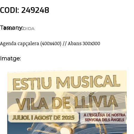
CODI: 249248
Tamany:
Foto:
CEDIDA
Agenda capçalera (400x400) // Abans 300x300
Imatge: