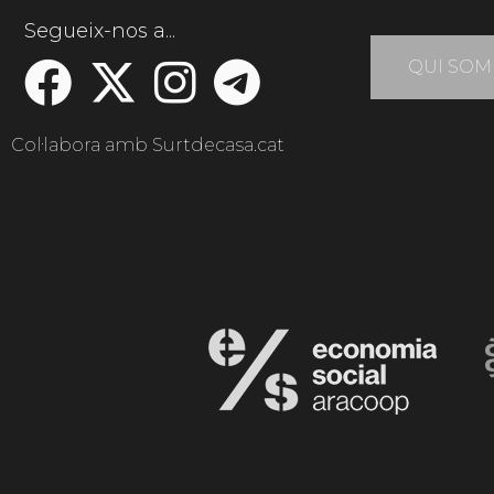
Segueix-nos a...
QUI SOM
Col·labora amb Surtdecasa.cat