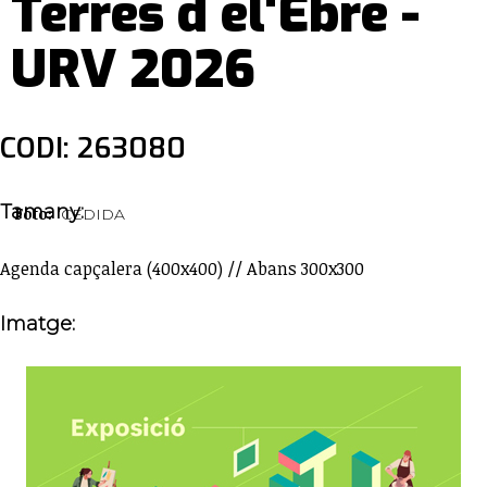
Terres d el'Ebre -
URV 2026
CODI: 263080
Tamany:
Foto:
CEDIDA
Agenda capçalera (400x400) // Abans 300x300
Imatge: