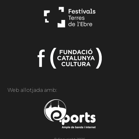
Web allotjada amb: