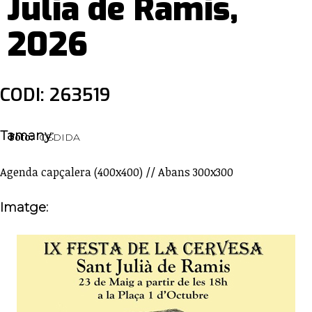
Julià de Ramis,
2026
CODI: 263519
Tamany:
Foto:
CEDIDA
Agenda capçalera (400x400) // Abans 300x300
Imatge: