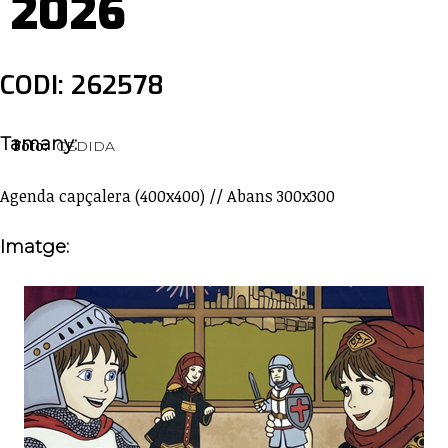
2026
CODI: 262578
Tamany:
Foto:
CEDIDA
Agenda capçalera (400x400) // Abans 300x300
Imatge: