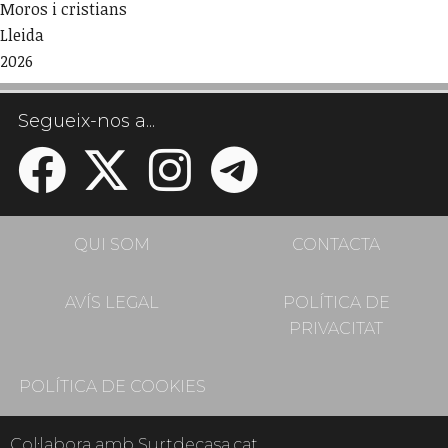
Moros i cristians
Lleida
2026
Segueix-nos a...
QUI SOM
CONTACTA
AVÍS LEGAL
POLÍTICA DE
PRIVACITAT
POLÍTICA DE COOKIES
Col·labora amb Surtdecasa.cat