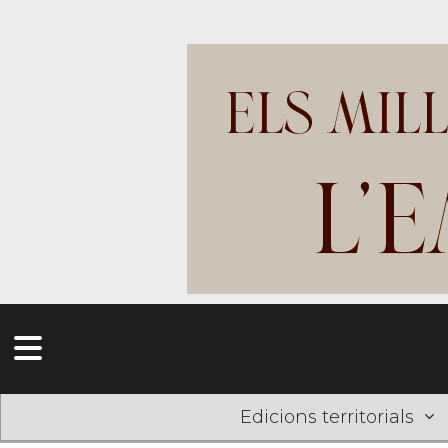
Edicions territorials