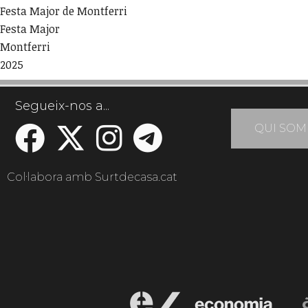
Festa Major de Montferri
Festa Major
Montferri
2025
Segueix-nos a...
QUI SOM
Col·labora amb Surtdecasa.cat