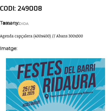
CODI: 249008
Tamany:
Foto:
CEDIDA
Agenda capçalera (400x400) // Abans 300x300
Imatge: