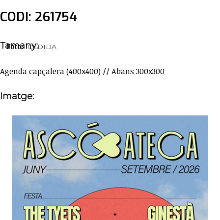
CODI: 261754
Tamany:
Foto:
CEDIDA
Agenda capçalera (400x400) // Abans 300x300
Imatge: