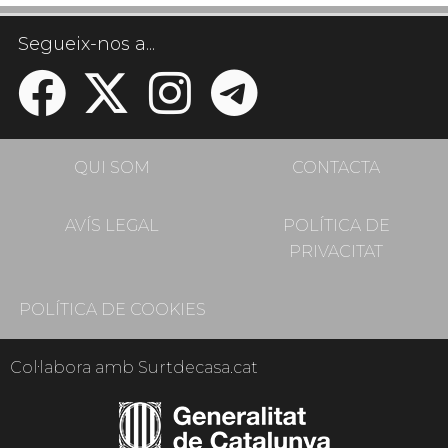
Segueix-nos a...
QUI SOM
CONTACTA
AVÍS LEGAL
POLÍTICA DE
PRIVACITAT
POLÍTICA DE COOKIES
Col·labora amb Surtdecasa.cat