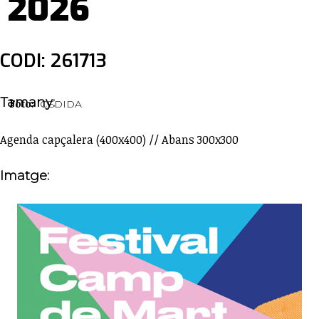
2026
CODI: 261713
Tamany:
Foto:
CEDIDA
Agenda capçalera (400x400) // Abans 300x300
Imatge: