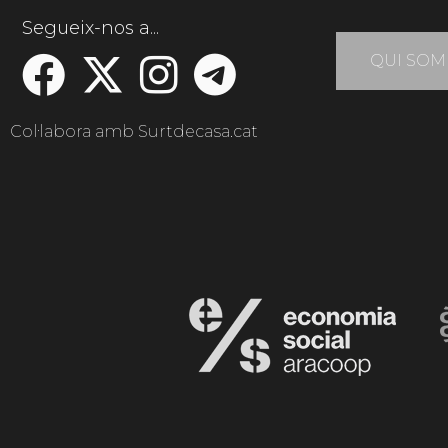
Segueix-nos a...
QUI SOM
Col·labora amb Surtdecasa.cat