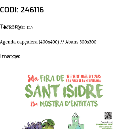
CODI: 246116
Tamany:
Foto:
CEDIDA
Agenda capçalera (400x400) // Abans 300x300
Imatge: