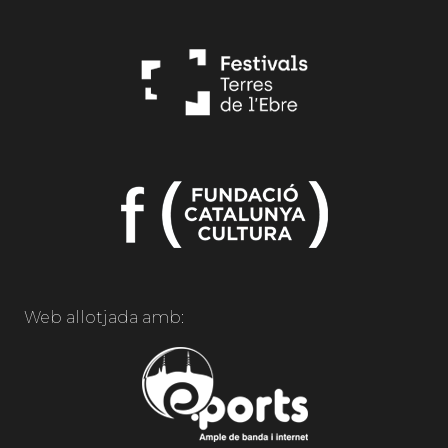
Web allotjada amb: