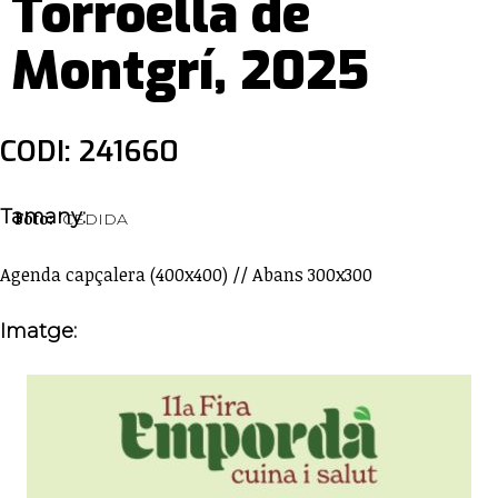
Torroella de
Montgrí, 2025
CODI: 241660
Tamany:
Foto:
CEDIDA
Agenda capçalera (400x400) // Abans 300x300
Imatge: