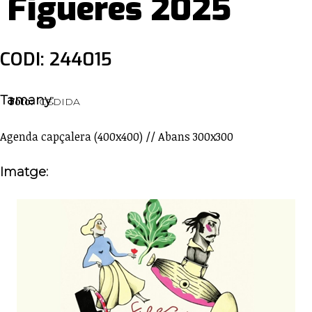
Figueres 2025
CODI: 244015
Tamany:
Foto:
CEDIDA
Agenda capçalera (400x400) // Abans 300x300
Imatge: