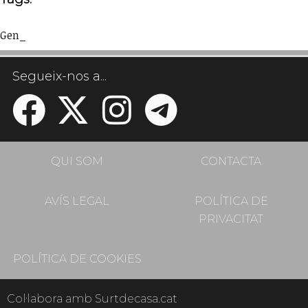
Gen_
Segueix-nos a...
QUI SOM
CONTACTA
AVÍS LEGAL
POLÍTICA DE
PRIVACITAT
POLÍTICA DE COOKIES
Col·labora amb Surtdecasa.cat