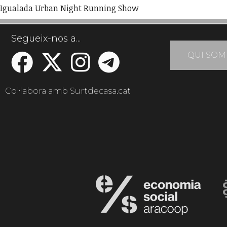
Igualada Urban Night Running Show
Segueix-nos a...
QUI SOM
Col·labora amb Surtdecasa.cat