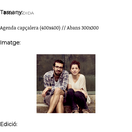
Tamany:
Foto:
CEDIDA
Agenda capçalera (400x400) // Abans 300x300
Imatge:
Edició: