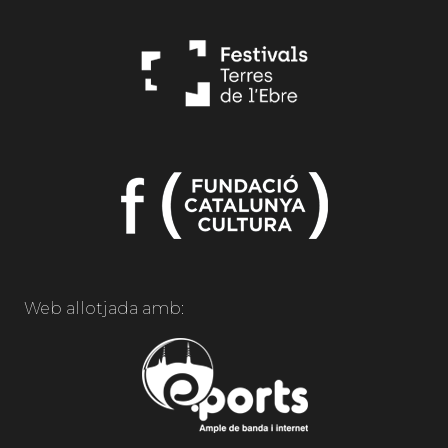
Web allotjada amb: