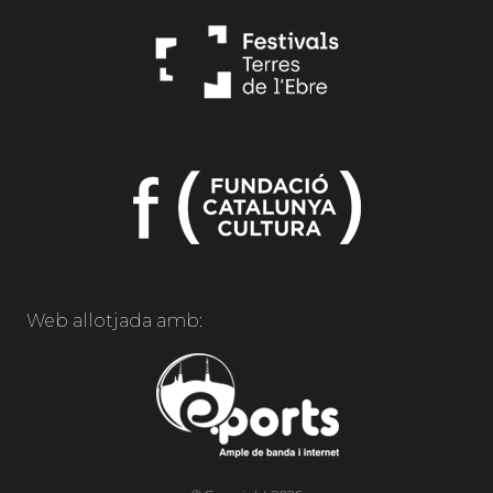
Web allotjada amb: