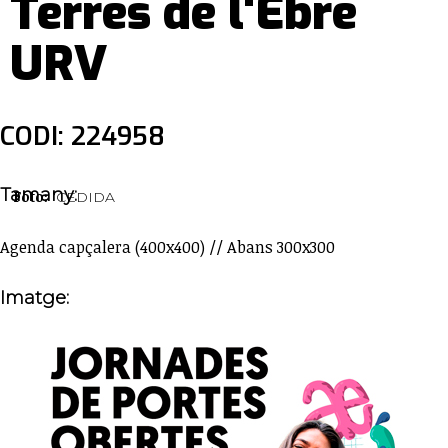
Terres de l'Ebre
URV
CODI: 224958
Tamany:
Foto:
CEDIDA
Agenda capçalera (400x400) // Abans 300x300
Imatge: