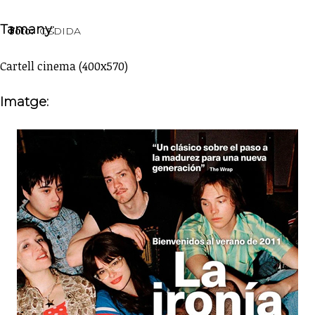
Tamany:
Foto:
CEDIDA
Cartell cinema (400x570)
Imatge: