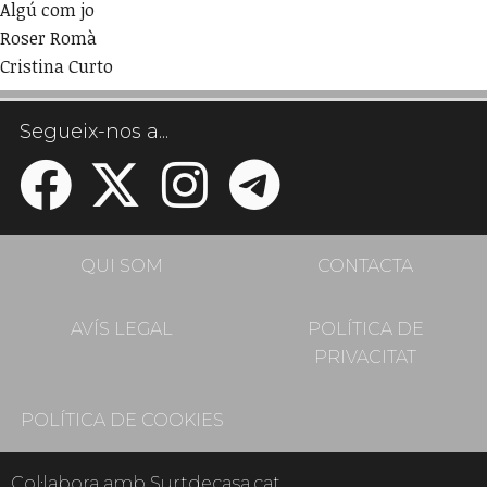
Algú com jo
Roser Romà
Cristina Curto
Segueix-nos a...
QUI SOM
CONTACTA
AVÍS LEGAL
POLÍTICA DE
PRIVACITAT
POLÍTICA DE COOKIES
Col·labora amb Surtdecasa.cat