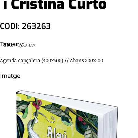
i Cristina Curto
CODI: 263263
Tamany:
Foto:
CEDIDA
Agenda capçalera (400x400) // Abans 300x300
Imatge: