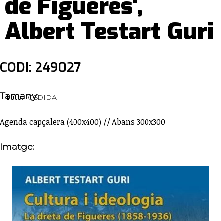
de Figueres',
Albert Testart Guri
CODI: 249027
Tamany:
Foto:
CEDIDA
Agenda capçalera (400x400) // Abans 300x300
Imatge: