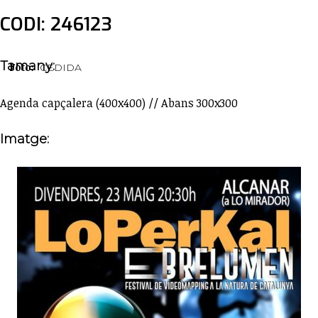
CODI: 246123
Tamany:
Foto:
CEDIDA
Agenda capçalera (400x400) // Abans 300x300
Imatge: