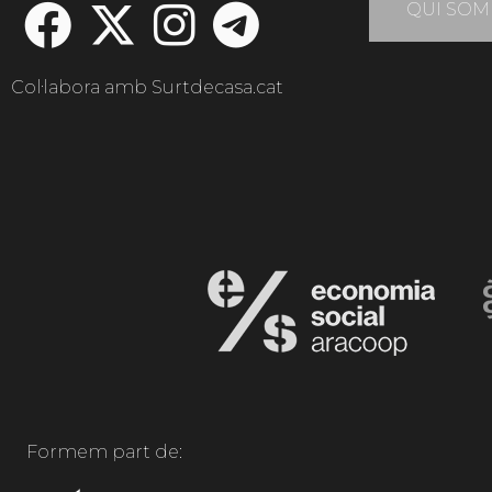
QUI SOM
Col·labora amb Surtdecasa.cat
Formem part de: