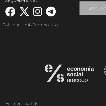
Segueix-nos a...
QUI SOM
Col·labora amb Surtdecasa.cat
Formem part de: