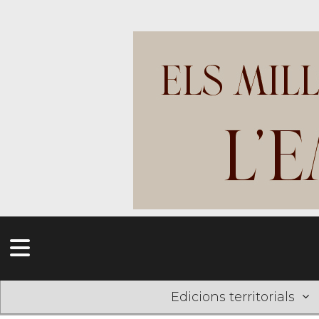
Edicions territorials