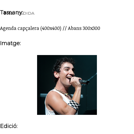
Tamany:
Foto:
CEDIDA
Agenda capçalera (400x400) // Abans 300x300
Imatge:
Edició: