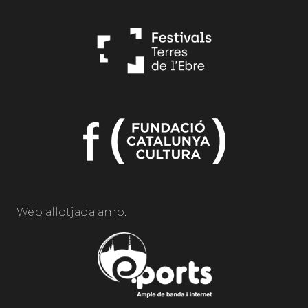
Web allotjada amb: