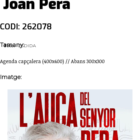
Joan Pera
CODI: 262078
Tamany:
Foto:
CEDIDA
Agenda capçalera (400x400) // Abans 300x300
Imatge: