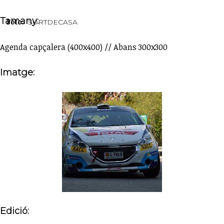
Tamany:
Foto:
SURTDECASA
Agenda capçalera (400x400) // Abans 300x300
Imatge:
Edició: