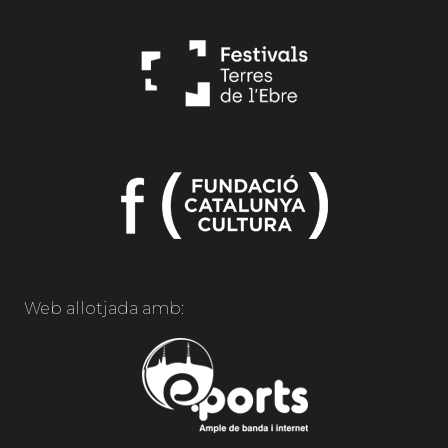
Web allotjada amb: