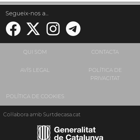
Segueix-nos a...
QUI SOM
CONTACTA
AVÍS LEGAL
POLÍTICA DE
PRIVACITAT
POLÍTICA DE COOKIES
Col·labora amb Surtdecasa.cat