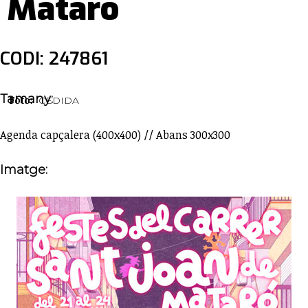
Mataró
CODI: 247861
Tamany:
Foto:
CEDIDA
Agenda capçalera (400x400) // Abans 300x300
Imatge: