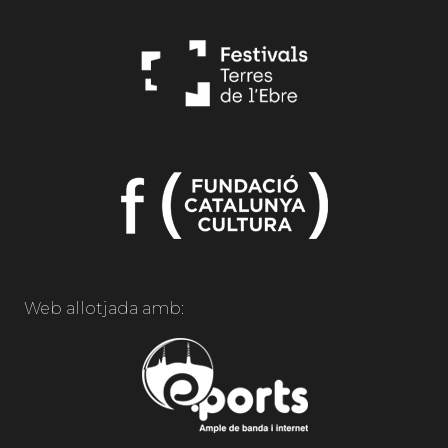
Web allotjada amb: