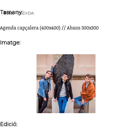
Tamany:
Foto:
CEDIDA
Agenda capçalera (400x400) // Abans 300x300
Imatge:
Edició: