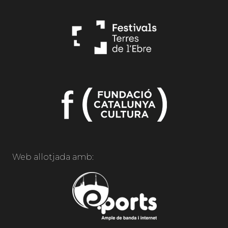
Web allotjada amb: