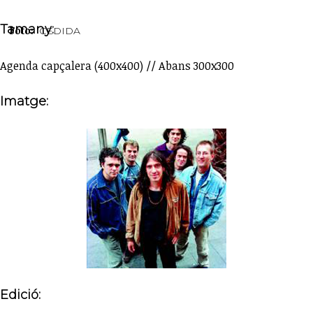
Tamany:
Foto:
CEDIDA
Agenda capçalera (400x400) // Abans 300x300
Imatge:
Edició: