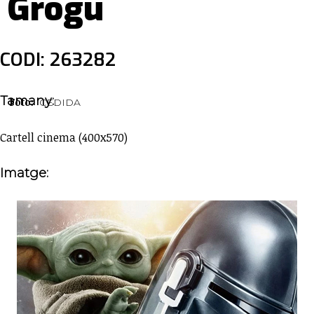
Grogu
CODI: 263282
Tamany:
Foto:
CEDIDA
Cartell cinema (400x570)
Imatge: