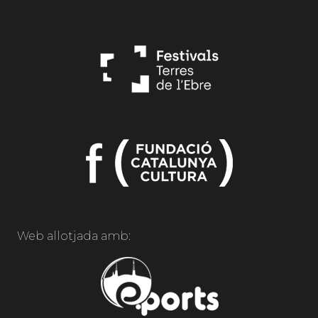
Web allotjada amb: