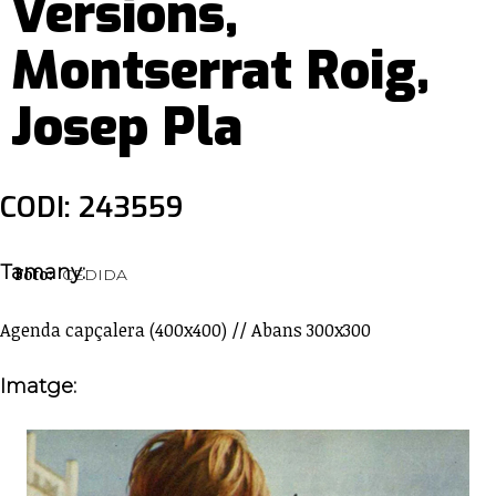
Versions,
Montserrat Roig,
Josep Pla
CODI: 243559
Tamany:
Foto:
CEDIDA
Agenda capçalera (400x400) // Abans 300x300
Imatge: