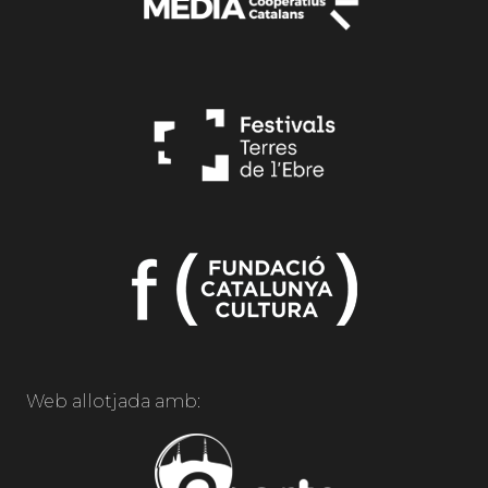
Web allotjada amb: