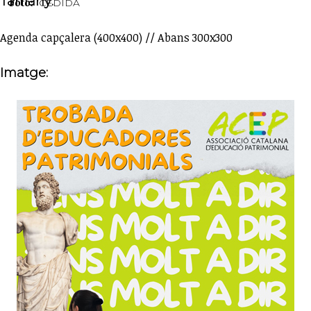
Tamany:
Foto:
CEDIDA
Agenda capçalera (400x400) // Abans 300x300
Imatge: