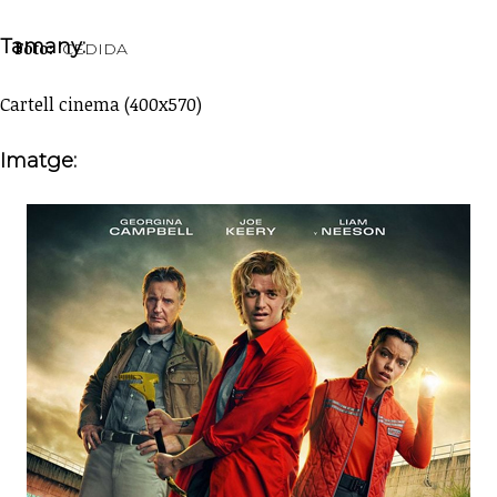
Tamany:
Foto:
CEDIDA
Cartell cinema (400x570)
Imatge: