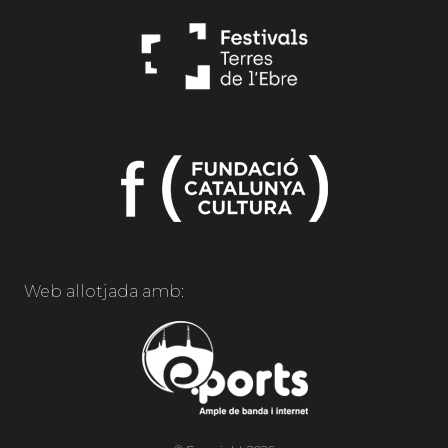
Web allotjada amb: