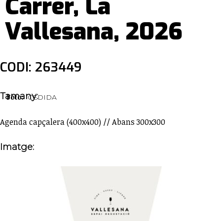
Carrer, La
Vallesana, 2026
CODI: 263449
Tamany:
Foto:
CEDIDA
Agenda capçalera (400x400) // Abans 300x300
Imatge: