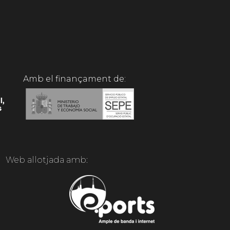
Amb el finançament de:
Web allotjada amb: