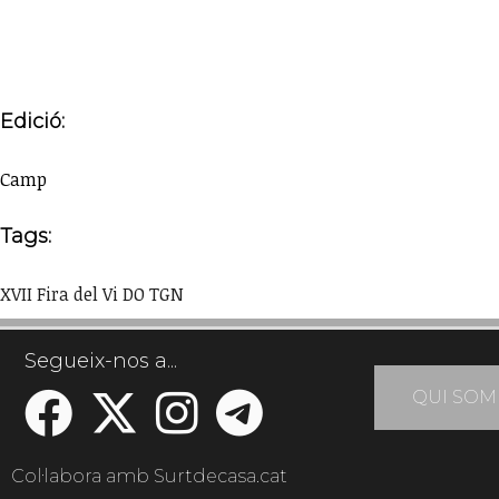
Edició:
Camp
Tags:
XVII Fira del Vi DO TGN
Segueix-nos a...
QUI SOM
Col·labora amb Surtdecasa.cat