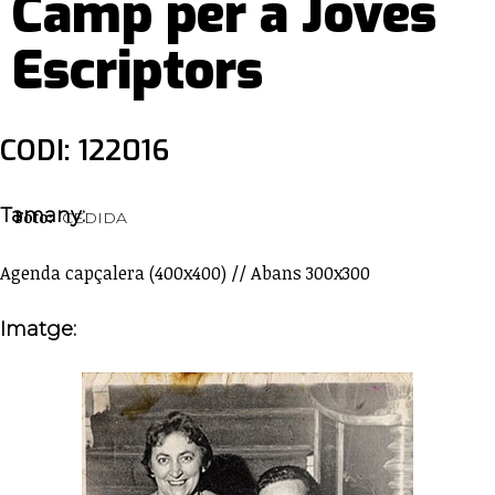
Camp per a Joves
Escriptors
CODI: 122016
Tamany:
Foto:
CEDIDA
Agenda capçalera (400x400) // Abans 300x300
Imatge: