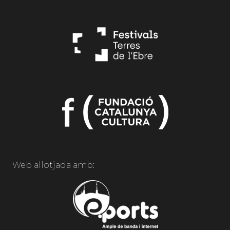
Web allotjada amb: