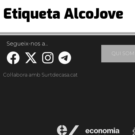
Etiqueta AlcoJove
Segueix-nos a...
QUI SOM
Col·labora amb Surtdecasa.cat