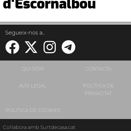
d'Escornalbou
Segueix-nos a...
QUI SOM
CONTACTA
AVÍS LEGAL
POLÍTICA DE
PRIVACITAT
POLÍTICA DE COOKIES
Col·labora amb Surtdecasa.cat